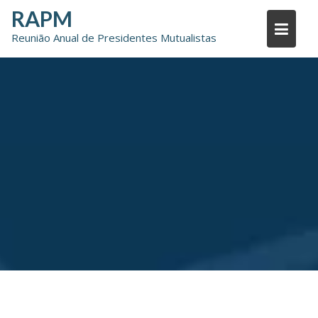
Skip
RAPM
to
Reunião Anual de Presidentes Mutualistas
content