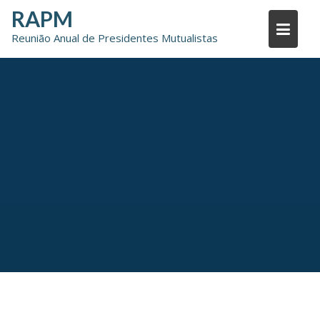
Skip
RAPM
to
Reunião Anual de Presidentes Mutualistas
content