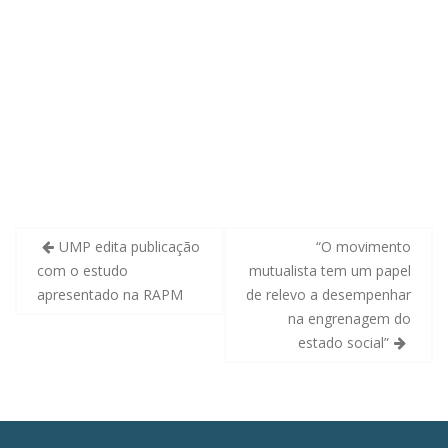
Navegação
UMP edita publicação
“O movimento
de
com o estudo
mutualista tem um papel
artigos
apresentado na RAPM
de relevo a desempenhar
na engrenagem do
estado social”