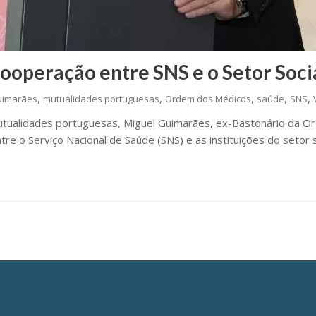
ooperação entre SNS e o Setor Soci
,
,
,
,
,
uimarães
mutualidades portuguesas
Ordem dos Médicos
saúde
SNS
utualidades portuguesas, Miguel Guimarães, ex-Bastonário da O
ntre o Serviço Nacional de Saúde (SNS) e as instituições do setor