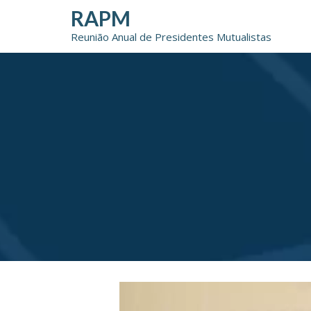
Skip
RAPM
to
Reunião Anual de Presidentes Mutualistas
content