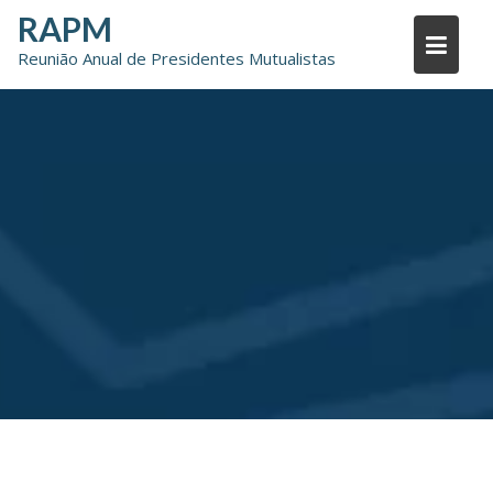
Skip
RAPM
to
Reunião Anual de Presidentes Mutualistas
content