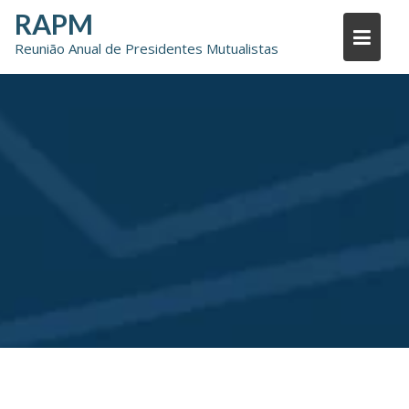
Skip
RAPM
to
Reunião Anual de Presidentes Mutualistas
content