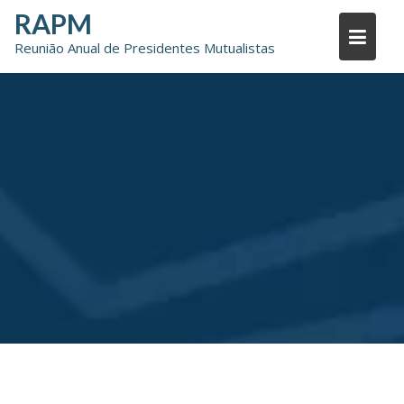
Skip
RAPM
to
Reunião Anual de Presidentes Mutualistas
content