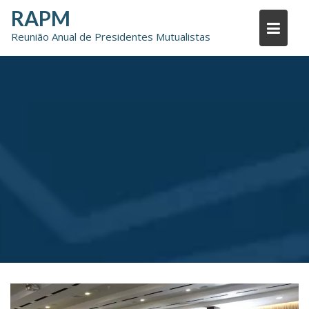
Skip
RAPM
to
Reunião Anual de Presidentes Mutualistas
content