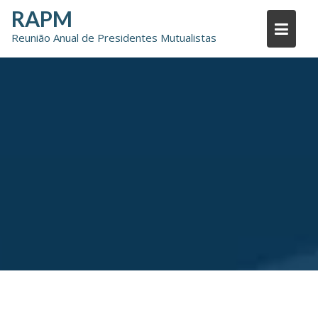
Skip
RAPM
to
Reunião Anual de Presidentes Mutualistas
content