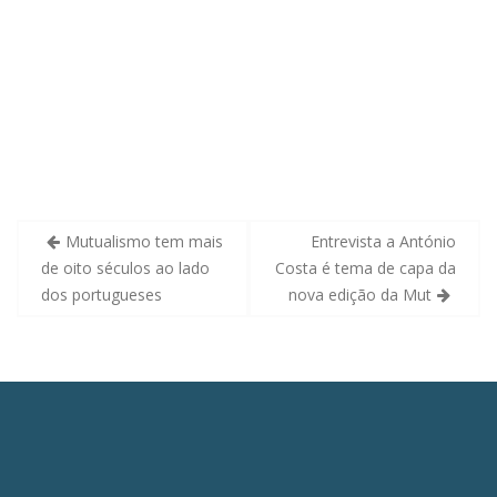
Navegação
Mutualismo tem mais
Entrevista a António
de
de oito séculos ao lado
Costa é tema de capa da
artigos
dos portugueses
nova edição da Mut